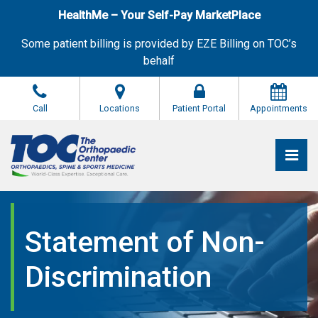
Skip
HealthMe – Your Self-Pay MarketPlace
to
the
Some patient billing is provided by EZE Billing on TOC’s
content
behalf
Call
Locations
Patient Portal
Appointments
Pri
The Orthopaedic Center (TOC)
The Orthopaedic Center (TOC)
Statement of Non-
Discrimination