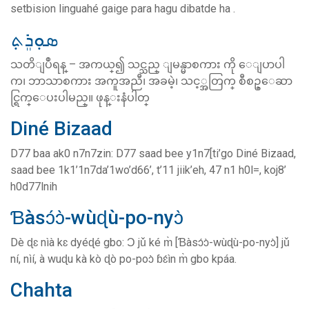
setbision linguahé gaige para hagu dibatde ha .
ܣܘܼܪܸܬ݂
သတိျပဳရန္ – အကယ္၍ သင္သည္ ျမန္မာစကား ကို ေျပာပါ
က၊ ဘာသာစကား အကူအညီ၊ အခမဲ့၊ သင့္အတြက္ စီစဥ္ေဆာ
င္ရြက္ေပးပါမည္။ ဖုန္းနံပါတ္
Diné Bizaad
D77 baa ak0 n7n7zin: D77 saad bee y1n7[ti’go Diné Bizaad,
saad bee 1k1’1n7da’1wo’d66’, t’11 jiik’eh, 47 n1 h0l=, koj8’
h0d77lnih
Ɓàsɔ́ɔ̀-wùɖù-po-nyɔ̀
Dè ɖɛ nìà kɛ dyéɖé gbo: Ɔ jǔ ké m̀ [Ɓàsɔ́ɔ̀-wùɖù-po-nyɔ̀] jǔ
ní, nìí, à wuɖu kà kò ɖò po-poɔ̀ ɓɛ́ìn m̀ gbo kpáa.
Chahta