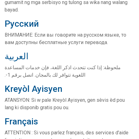
gumamit ng mga serbisyo ng tulong sa wika nang walang
bayad.
Русский
ВНИМАНИЕ: Если вы говорите на русском языке, то
вам доступны бесплатные услуги перевода.
العربية
ملحوظة: إذا كنت تتحدث اذكر اللغة، فإن خدمات المساعدة
اللغوية تتوافر لك بالمجان. اتصل برقم 1-.
Kreyòl Ayisyen
ATANSYON: Si w pale Kreyòl Ayisyen, gen sèvis èd pou
lang ki disponib gratis pou ou.
Français
ATTENTION : Si vous parlez français, des services d’aide