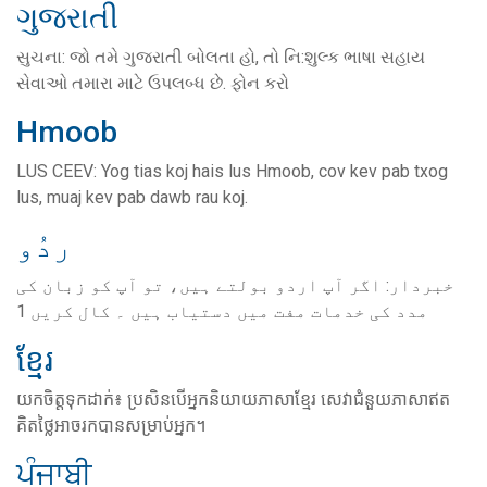
ગુજરાતી
સુચના: જો તમે ગુજરાતી બોલતા હો, તો નિ:શુલ્ક ભાષા સહાય
સેવાઓ તમારા માટે ઉપલબ્ધ છે. ફોન કરો
Hmoob
LUS CEEV: Yog tias koj hais lus Hmoob, cov kev pab txog
lus, muaj kev pab dawb rau koj.
ردُو
خبردار: اگر آپ اردو بولتے ہیں، تو آپ کو زبان کی
مدد کی خدمات مفت میں دستیاب ہیں ۔ کال کریں 1
ខ្មែរ
យកចិត្តទុកដាក់៖ ប្រសិនបើអ្នកនិយាយភាសាខ្មែរ សេវាជំនួយភាសាឥត
គិតថ្លៃអាចរកបានសម្រាប់អ្នក។
ਪੰਜਾਬੀ