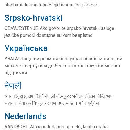
shërbime të asistencës gjuhësore, pa pagesë.
Srpsko-hrvatski
OBAVJEŠTENJE: Ako govorite srpsko-hrvatski, usluge
jezičke pomoći dostupne su vam besplatno.
Українська
УВАГА! Якщо ви розмовляєте українською мовою, ви
можете звернутися до безкоштовної служби мовної
підтримки.
नेपाली
ध्यान दिनुहोस्: तपार्इंले नेपाली बोल्नुहुन्छ भने तपार्इंको निम्ति भाषा
सहायता सेवाहरू निःशुल्क रूपमा उपलब्ध छ । फोन गर्नुहोस्
Nederlands
AANDACHT: Als u nederlands spreekt, kunt u gratis