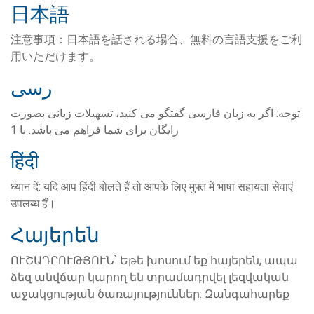
日本語
注意事項：日本語を話される場合、無料の言語支援をご利
用いただけます。
رسی
توجه: اگر به زبان فارسی گفتگو می کنید، تسهیلات زبانی بصورت
رایگان برای شما فراهم می باشد. با 1
हिंदी
ध्यान दें: यदि आप हिंदी बोलते हैं तो आपके लिए मुफ्त में भाषा सहायता सेवाएं
उपलब्ध हैं।
Հայերեն
ՈՒՇԱԴՐՈՒԹՅՈՒՆ՝ Եթե խոսում եք հայերեն, ապա
ձեզ անվճար կարող են տրամադրվել լեզվական
աջակցության ծառայություններ: Զանգահարեք