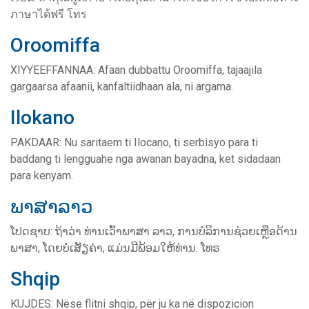
ภาษาได้ฟรี โทร
Oroomiffa
XIYYEEFFANNAA: Afaan dubbattu Oroomiffa, tajaajila
gargaarsa afaanii, kanfaltiidhaan ala, ni argama.
Ilokano
PAKDAAR: Nu saritaem ti Ilocano, ti serbisyo para ti
baddang ti lengguahe nga awanan bayadna, ket sidadaan
para kenyam.
ພາສາລາວ
ໂປດຊາບ: ຖ້າວ່າ ທ່ານເວົ້າພາສາ ລາວ, ການບໍລິການຊ່ວຍເຫຼືອດ້ານ
ພາສາ, ໂດຍບໍ່ເສັຽຄ່າ, ແມ່ນມີພ້ອມໃຫ້ທ່ານ. ໂທຣ
Shqip
KUJDES: Nëse flitni shqip, për ju ka në dispozicion