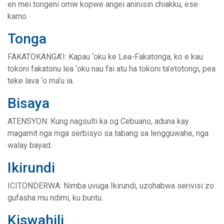
en mei tongeni omw kopwe angei aninisin chiakku, ese
kamo.
Tonga
FAKATOKANGA’I: Kapau ‘oku ke Lea-Fakatonga, ko e kau
tokoni fakatonu lea ‘oku nau fai atu ha tokoni ta’etotongi, pea
teke lava ‘o ma’u ia.
Bisaya
ATENSYON: Kung nagsulti ka og Cebuano, aduna kay
magamit nga mga serbisyo sa tabang sa lengguwahe, nga
walay bayad.
Ikirundi
ICITONDERWA: Nimba uvuga Ikirundi, uzohabwa serivisi zo
gufasha mu ndimi, ku buntu.
Kiswahili