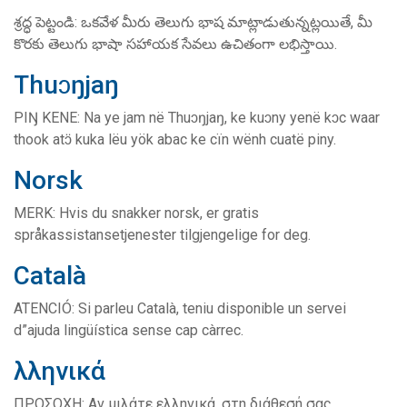
శ్రద్ధ పెట్టండి: ఒకవేళ మీరు తెలుగు భాష మాట్లాడుతున్నట్లయితే, మీ
కొరకు తెలుగు భాషా సహాయక సేవలు ఉచితంగా లభిస్తాయి.
Thuɔŋjaŋ
PIŊ KENE: Na ye jam në Thuɔŋjaŋ, ke kuɔny yenë kɔc waar
thook atɔ̈ kuka lëu yök abac ke cïn wënh cuatë piny.
Norsk
MERK: Hvis du snakker norsk, er gratis
språkassistansetjenester tilgjengelige for deg.
Català
ATENCIÓ: Si parleu Català, teniu disponible un servei
d”ajuda lingüística sense cap càrrec.
λληνικά
ΠΡΟΣΟΧΗ: Αν μιλάτε ελληνικά, στη διάθεσή σας