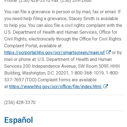
Phone: (256) 428-3370 Fax: (256) 539-2666
You can file a grievance in person or by mail, fax or email. If
you need help filing a grievance, Stacey Smith is available
to help you. You can also file a civil rights complaint with the
U.S. Department of Health and Human Services, Office for
Civil Rights, electronically through the Office for Civil Rights
Complaint Portal, available at
https://ocrportal.hhs.gov/ocr/smartscreen/main.jsf
or by
mail or phone at: U.S. Department of Health and Human
Services 200 Independence Avenue, SW Room 509F, HHH
Building, Washington, D.C. 20201, 1-800-368-1019, 1-800-
537-7697 (TDD) Complaint forms are available
at
https://www.hhs.gov/ocr/office/file/index.html.
(256) 428-3370
Español