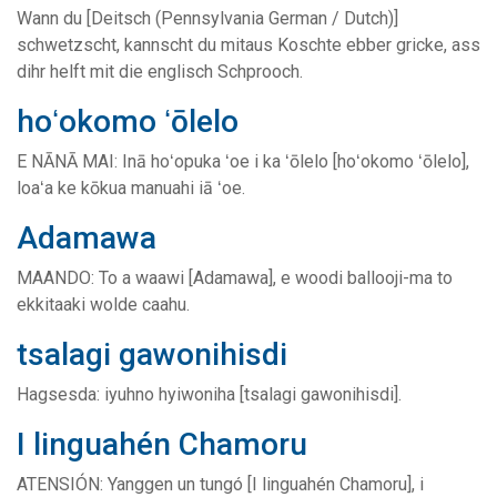
Wann du [Deitsch (Pennsylvania German / Dutch)]
schwetzscht, kannscht du mitaus Koschte ebber gricke, ass
dihr helft mit die englisch Schprooch.
hoʻokomo ʻōlelo
E NĀNĀ MAI: Inā hoʻopuka ʻoe i ka ʻōlelo [hoʻokomo ʻōlelo],
loaʻa ke kōkua manuahi iā ʻoe.
Adamawa
MAANDO: To a waawi [Adamawa], e woodi ballooji-ma to
ekkitaaki wolde caahu.
tsalagi gawonihisdi
Hagsesda: iyuhno hyiwoniha [tsalagi gawonihisdi].
I linguahén Chamoru
ATENSIÓN: Yanggen un tungó [I linguahén Chamoru], i