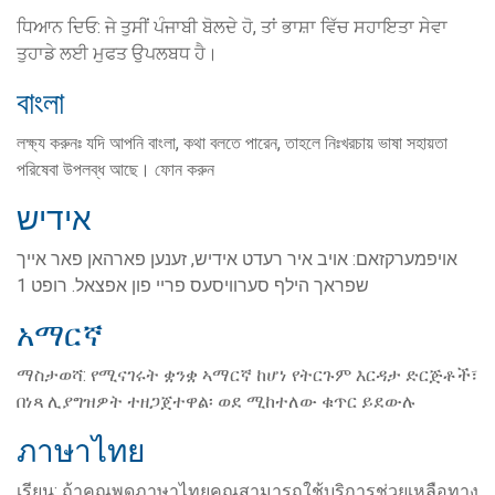
ਧਿਆਨ ਦਿਓ: ਜੇ ਤੁਸੀਂ ਪੰਜਾਬੀ ਬੋਲਦੇ ਹੋ, ਤਾਂ ਭਾਸ਼ਾ ਵਿੱਚ ਸਹਾਇਤਾ ਸੇਵਾ
ਤੁਹਾਡੇ ਲਈ ਮੁਫਤ ਉਪਲਬਧ ਹੈ।
বাংলা
লক্ষ্য করুনঃ যদি আপনি বাংলা, কথা বলতে পারেন, তাহলে নিঃখরচায় ভাষা সহায়তা
পরিষেবা উপলব্ধ আছে। ফোন করুন
אידיש
אויפמערקזאם: אויב איר רעדט אידיש, זענען פארהאן פאר אייך
שפראך הילף סערוויסעס פריי פון אפצאל. רופט 1
አማርኛ
ማስታወሻ: የሚናገሩት ቋንቋ ኣማርኛ ከሆነ የትርጉም እርዳታ ድርጅቶች፣
በነጻ ሊያግዝዎት ተዘጋጀተዋል፡ ወደ ሚከተለው ቁጥር ይደውሉ
ภาษาไทย
เรียน: ถ้าคุณพูดภาษาไทยคุณสามารถใช้บริการช่วยเหลือทาง