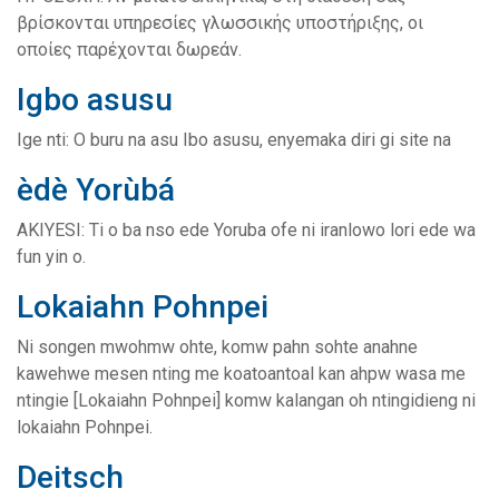
βρίσκονται υπηρεσίες γλωσσικής υποστήριξης, οι
οποίες παρέχονται δωρεάν.
Igbo asusu
Ige nti: O buru na asu Ibo asusu, enyemaka diri gi site na
èdè Yorùbá
AKIYESI: Ti o ba nso ede Yoruba ofe ni iranlowo lori ede wa
fun yin o.
Lokaiahn Pohnpei
Ni songen mwohmw ohte, komw pahn sohte anahne
kawehwe mesen nting me koatoantoal kan ahpw wasa me
ntingie [Lokaiahn Pohnpei] komw kalangan oh ntingidieng ni
lokaiahn Pohnpei.
Deitsch