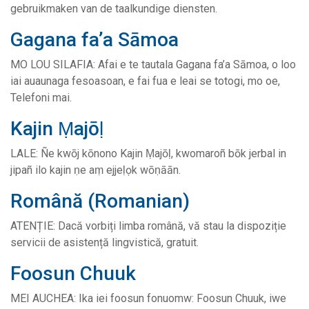
gebruikmaken van de taalkundige diensten.
Gagana fa’a Sāmoa
MO LOU SILAFIA: Afai e te tautala Gagana fa’a Sāmoa, o loo
iai auaunaga fesoasoan, e fai fua e leai se totogi, mo oe,
Telefoni mai.
Kajin Ṃajōḷ
LALE: Ñe kwōj kōnono Kajin Ṃajōḷ, kwomaroñ bōk jerbal in
jipañ ilo kajin ṇe aṃ ejjeḷọk wōṇāān.
Română (Romanian)
ATENȚIE: Dacă vorbiți limba română, vă stau la dispoziție
servicii de asistență lingvistică, gratuit.
Foosun Chuuk
MEI AUCHEA: Ika iei foosun fonuomw: Foosun Chuuk, iwe